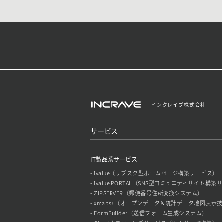
インクレイブ株式会社
サービス
IT製品系サービス
- ivalue（サブスク型ホームページ構築サービス）
- ivalue PORTAL（SNS型コミュニティサイト構
- ZIPSERVER（郵便番号住所変換システム）
- xmaps+（オープンデータ＆統計データ地図表示
- FormBuilder（送信フォーム生成システム）