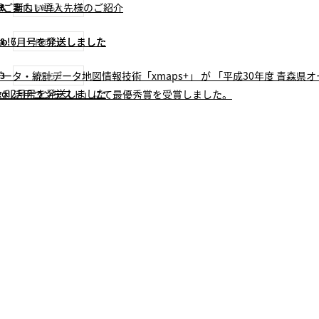
RVER、新しい導入先様のご紹介
のご案内
08
お知らせ
otto!7月号を発送しました
otto!6月号を発送しました
28
お知らせ
ータ・統計データ地図情報技術「xmaps+」 が 「平成30年度 青森県オ
13
お知らせ
otto!2月号を発送しました
タ利活用コンテスト」にて最優秀賞を受賞しました。