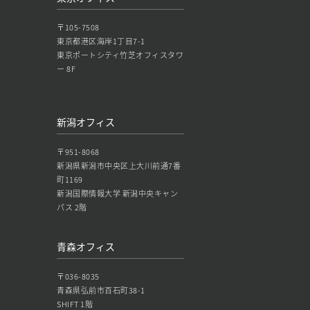
〒105-7508
東京都港区海岸1丁目7-1
東京ポートシティ竹芝オフィスタワ
ー 8F
新潟オフィス
〒951-8068
新潟県新潟市中央区上大川前通7番
町1169
新潟国際情報大学 新潟中央キャン
パス 2階
青森オフィス
〒036-8035
青森県弘前市百石町38-1
SHIFT 1階