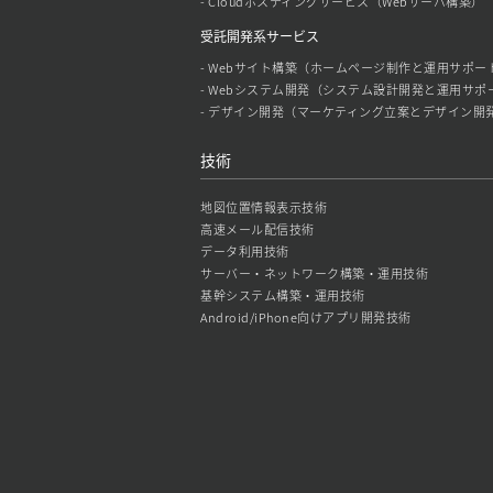
- Cloudホスティングサービス（Webサーバ構築）
受託開発系サービス
- Webサイト構築（ホームページ制作と運用サポー
- Webシステム開発（システム設計開発と運用サポ
- デザイン開発（マーケティング立案とデザイン開
技術
地図位置情報表示技術
高速メール配信技術
データ利用技術
サーバー・ネットワーク構築・運用技術
基幹システム構築・運用技術
Android/iPhone向けアプリ開発技術