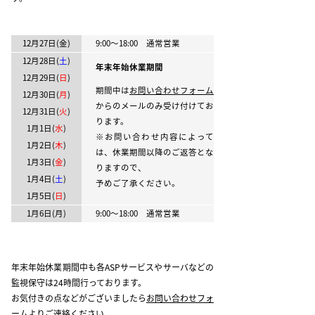
12月27日(金)
9:00～18:00 通常営業
12月28日(
土
)
年末年始休業期間
12月29日(
日
)
期間中は
お問い合わせフォーム
12月30日(
月
)
からのメールのみ受け付けてお
12月31日(
火
)
ります。
1月1日(
水
)
※お問い合わせ内容によって
1月2日(
木
)
は、休業期間以降のご返答とな
1月3日(
金
)
りますので、
1月4日(
土
)
予めご了承ください。
1月5日(
日
)
1月6日(月)
9:00～18:00 通常営業
年末年始休業期間中も各ASPサービスやサーバなどの
監視保守は24時間行っております。
お気付きの点などがございましたら
お問い合わせフォ
ーム
よりご連絡ください。