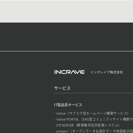
インクレイブ株式会社
サービス
IT製品系サービス
- ivalue（サブスク型ホームページ構築サービス）
- ivalue PORTAL（SNS型コミュニティサイト構
- ZIPSERVER（郵便番号住所変換システム）
- xmaps+（オープンデータ＆統計データ地図表示