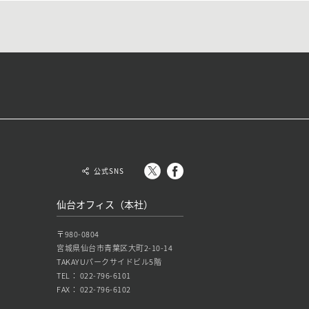
公式SNS
仙台オフィス（本社）
〒980-0804
宮城県仙台市青葉区大町2-10-14
TAKAYUパークサイドビル5階
TEL： 022-796-6101
FAX： 022-796-6102