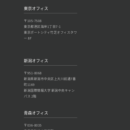
東京オフィス
〒105-7508
東京都港区海岸1丁目7-1
東京ポートシティ竹芝オフィスタワ
ー 8F
新潟オフィス
〒951-8068
新潟県新潟市中央区上大川前通7番
町1169
新潟国際情報大学 新潟中央キャン
パス 2階
青森オフィス
〒036-8035