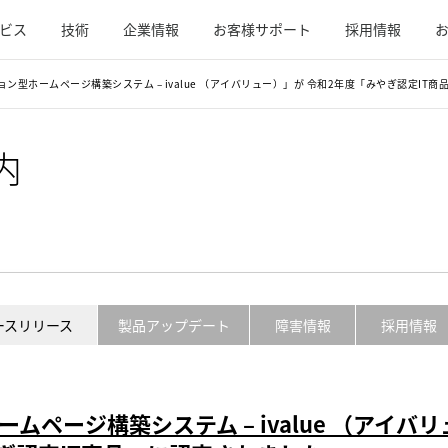
ビス
技術
企業情報
お客様サポート
採用情報
ン型ホームページ構築システム – ivalue （アイバリュー）」が 令和2年度「みやぎ認定IT
内
ースリリース
製品アップデート
障害情報
採用情報
ページ構築システム – ivalue （アイバリ