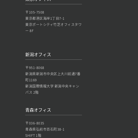
〒105-7508
東京都港区海岸1丁目7-1
東京ポートシティ竹芝オフィスタワ
ー 8F
新潟オフィス
〒951-8068
新潟県新潟市中央区上大川前通7番
町1169
新潟国際情報大学 新潟中央キャン
パス 2階
青森オフィス
〒036-8035
青森県弘前市百石町38-1
SHIFT 1階