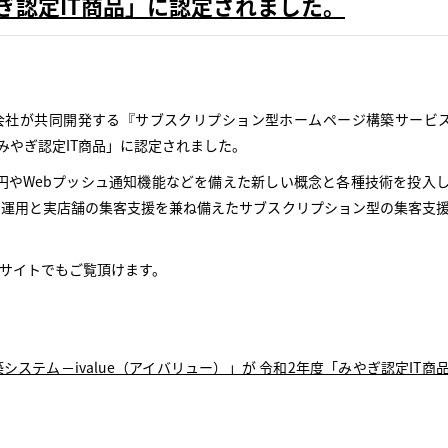
ぎ認定IT商品」に認定されました。
式会社が共同開発する『サブスクリプション型ホームページ構築サービス
年度 みやぎ認定IT商品」に認定されました。
費0円やWebプッシュ通知機能などを備えた新しい概念と各種技術を投入
・運用と実店舗の集客支援を兼ね備えたサブスクリプション型の集客支
Sのサイトでもご覧頂けます。
ステム－ivalue（アイバリュー）」が 令和2年度「みやぎ認定IT商