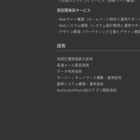
- Cloudホスティングサービス（Webサーバ構築）
受託開発系サービス
- Webサイト構築（ホームページ制作と運用サポー
- Webシステム開発（システム設計開発と運用サポ
- デザイン開発（マーケティング立案とデザイン開
技術
地図位置情報表示技術
高速メール配信技術
データ利用技術
サーバー・ネットワーク構築・運用技術
基幹システム構築・運用技術
Android/iPhone向けアプリ開発技術