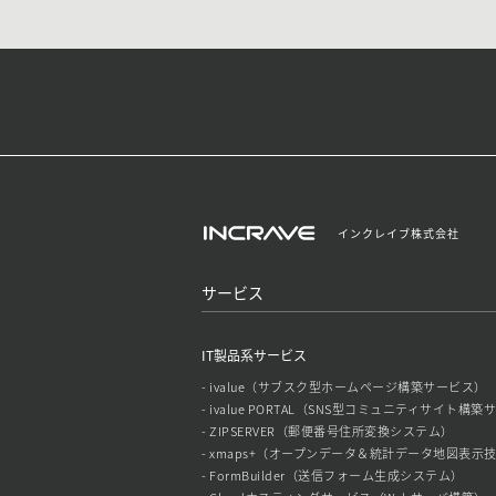
インクレイブ株式会社
サービス
IT製品系サービス
- ivalue（サブスク型ホームページ構築サービス）
- ivalue PORTAL（SNS型コミュニティサイト構
- ZIPSERVER（郵便番号住所変換システム）
- xmaps+（オープンデータ＆統計データ地図表示
- FormBuilder（送信フォーム生成システム）