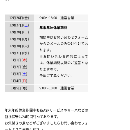
12月26日(金)
9:00～18:00 通常営業
12月27日(
土
)
年末年始休業期間
12月28日(
日
)
期間中は
お問い合わせフォーム
12月29日(月)
からのメールのみ受け付けてお
12月30日(火)
ります。
12月31日(水)
※お問い合わせ内容によって
1月1日(
木
)
は、休業期間以降のご返答とな
1月2日(金)
りますので、
1月3日(
土
)
予めご了承ください。
1月4日(
日
)
1月5日(月)
9:00～18:00 通常営業
年末年始休業期間中も各ASPサービスやサーバなどの
監視保守は24時間行っております。
お気付きの点などがございましたら
お問い合わせフォ
ーム
よりご連絡ください。