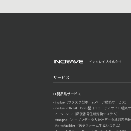
インクレイブ株式会社
サービス
IT製品系サービス
- ivalue（サブスク型ホームページ構築サービス）
- ivalue PORTAL（SNS型コミュニティサイト構
- ZIPSERVER（郵便番号住所変換システム）
- xmaps+（オープンデータ＆統計データ地図表示
- FormBuilder（送信フォーム生成システム）