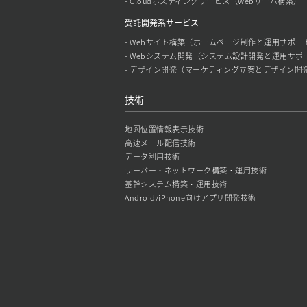
- Cloudホスティングサービス（Webサーバ構築）
受託開発系サービス
- Webサイト構築（ホームページ制作と運用サポー
- Webシステム開発（システム設計開発と運用サポ
- デザイン開発（マーケティング立案とデザイン開
技術
地図位置情報表示技術
高速メール配信技術
データ利用技術
サーバー・ネットワーク構築・運用技術
基幹システム構築・運用技術
Android/iPhone向けアプリ開発技術