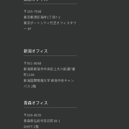
〒105-7508
東京都港区海岸1丁目7-1
東京ポートシティ竹芝オフィスタワ
ー 8F
新潟オフィス
〒951-8068
新潟県新潟市中央区上大川前通7番
町1169
新潟国際情報大学 新潟中央キャン
パス 2階
青森オフィス
〒036-8035
青森県弘前市百石町38-1
SHIFT 1階